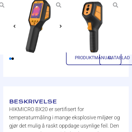
HIKMICRO BX20
ATEX- og IECEx-
sertifisert kompakt,
egensikkert termisk
kamera
På lager
PRODUKTMANUAL
DATABLAD
BESKRIVELSE
HIKMICRO BX20 er sertifisert for
temperaturmåling i mange eksplosive miljøer og
gjør det mulig å raskt oppdage usynlige feil. Den