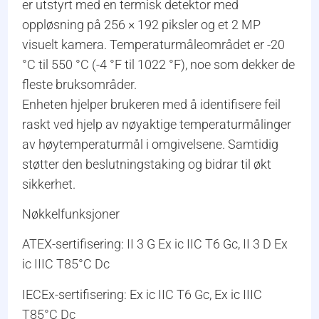
er utstyrt med en termisk detektor med
oppløsning på 256 × 192 piksler og et 2 MP
visuelt kamera. Temperaturmåleområdet er -20
°C til 550 °C (-4 °F til 1022 °F), noe som dekker de
fleste bruksområder.
Enheten hjelper brukeren med å identifisere feil
raskt ved hjelp av nøyaktige temperaturmålinger
av høytemperaturmål i omgivelsene. Samtidig
støtter den beslutningstaking og bidrar til økt
sikkerhet.
Nøkkelfunksjoner
ATEX-sertifisering: II 3 G Ex ic IIC T6 Gc, II 3 D Ex
ic IIIC T85°C Dc
IECEx-sertifisering: Ex ic IIC T6 Gc, Ex ic IIIC
T85°C Dc