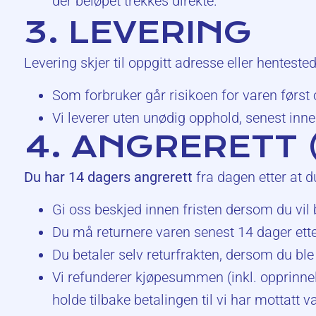
der beløpet trekkes direkte.
3. LEVERING
Levering skjer til oppgitt adresse eller hentested
Som forbruker går risikoen for varen først o
Vi leverer uten unødig opphold, senest innen
4. ANGRERETT 
Du har 14 dagers angrerett
fra dagen etter at 
Gi oss beskjed innen fristen dersom du vil 
Du må returnere varen senest 14 dager ette
Du betaler selv returfrakten, dersom du ble
Vi refunderer kjøpesummen (inkl. opprinnel
holde tilbake betalingen til vi har mottatt 