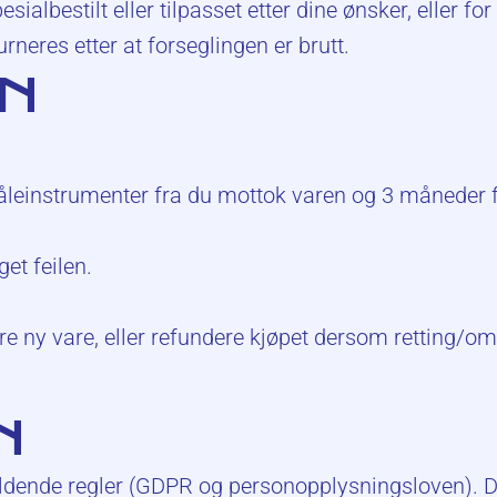
sialbestilt eller tilpasset etter dine ønsker, eller fo
rneres etter at forseglingen er brutt.
ON
leinstrumenter fra du mottok varen og 3 måneder f
et feilen.
ere ny vare, eller refundere kjøpet dersom retting/om
N
eldende regler (GDPR og personopplysningsloven). D