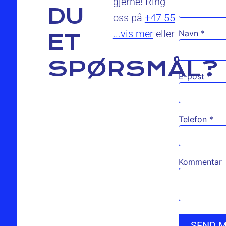
gjerne! Ring
DU
oss på
+47 55
...vis mer
eller
Navn
*
ET
SPØRSMÅL?
E-post
*
Telefon
*
Kommentar
SEND 