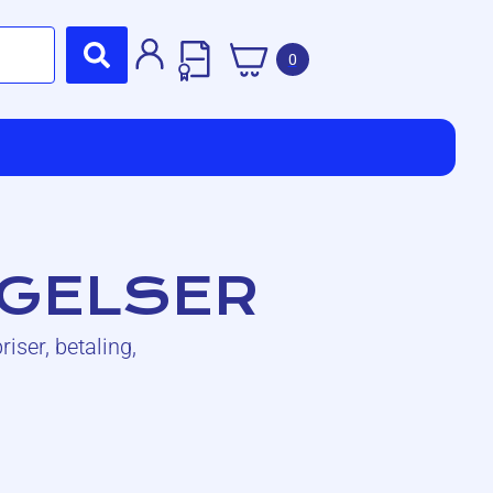
0
NGELSER
iser, betaling,