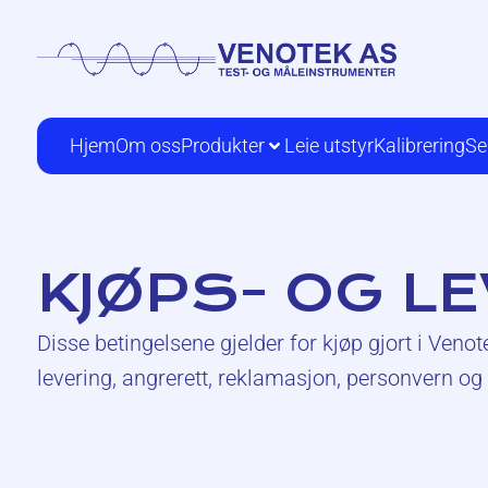
Hjem
Om oss
Produkter
Leie utstyr
Kalibrering
Se
KJØPS- OG L
Disse betingelsene gjelder for kjøp gjort i Venot
levering, angrerett, reklamasjon, personvern og