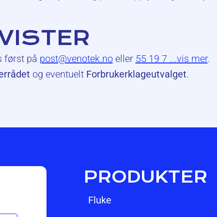
TVISTER
s først på
post@venotek.no
eller
55 19 7 ...vis mer
.
errådet
og eventuelt
Forbrukerklageutvalget
.
PRODUKTER
fluke