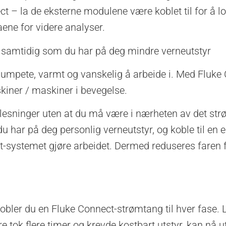
ct – la de eksterne modulene være koblet til for å 
aene for videre analyser.
er samtidig som du har på deg mindre verneutstyr
 klumpete, varmt og vanskelig å arbeide i. Med Fluke
kiner / maskiner i bevegelse.
avlesninger uten at du må være i nærheten av det str
har på deg personlig verneutstyr, og koble til en e
t-systemet gjøre arbeidet. Dermed reduseres faren f
bler du en Fluke Connect-strømtang til hver fase. L
e tok flere timer og krevde kostbart utstyr, kan nå 