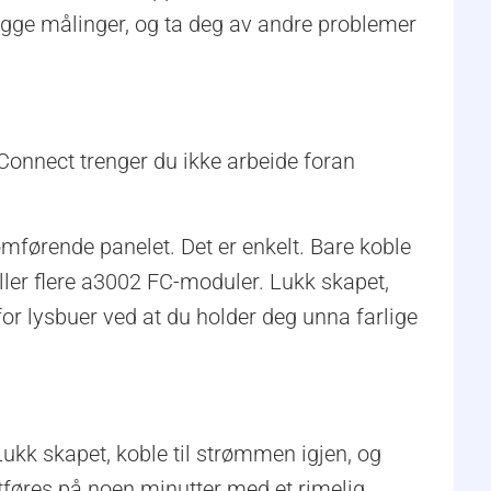
logge målinger, og ta deg av andre problemer
 Connect trenger du ikke arbeide foran
ømførende panelet. Det er enkelt. Bare koble
ller flere a3002 FC-moduler. Lukk skapet,
or lysbuer ved at du holder deg unna farlige
ukk skapet, koble til strømmen igjen, og
utføres på noen minutter med et rimelig,