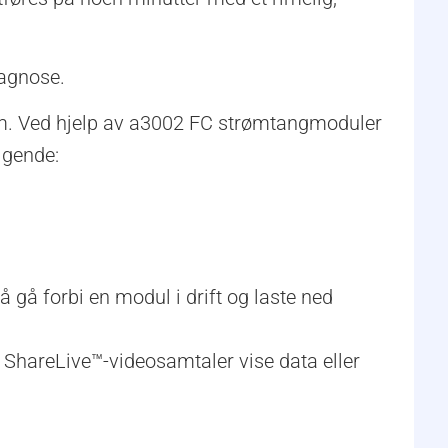
iagnose.
rm. Ved hjelp av a3002 FC strømtangmoduler
lgende:
 gå forbi en modul i drift og laste ned
 ShareLive™-videosamtaler vise data eller