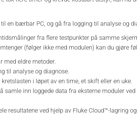
til en bærbar PC, og gå fra logging til analyse og d
ntidsmålinger fra flere testpunkter på samme skje
ømtenger (følger ikke med modulen) kan du gjøre fø
ar med eldre metoder.
ng til analyse og diagnose.
kretslasten i løpet av en time, et skift eller en uke.
å samle inn loggede data fra eksterne moduler ved å
e resultatene ved hjelp av Fluke Cloud™-lagring og