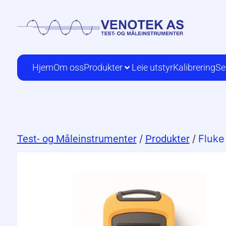
Hjem
Om oss
Produkter
Leie utstyr
Kalibrering
Se
Test- og Måleinstrumenter
/
Produkter
/
Fluk