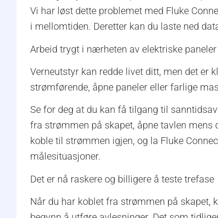
Vi har løst dette problemet med Fluke Conne
i mellomtiden. Deretter kan du laste ned dat
Arbeid trygt i nærheten av elektriske panel
Verneutstyr kan redde livet ditt, men det er
strømførende, åpne paneler eller farlige mas
Se for deg at du kan få tilgang til sanntids
fra strømmen på skapet, åpne tavlen mens du 
koble til strømmen igjen, og la Fluke Connec
målesituasjoner.
Det er nå raskere og billigere å teste trefase
Når du har koblet fra strømmen på skapet, ko
begynn å utføre avlesninger. Det som tidliger