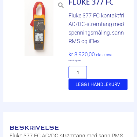
FLUKE 377 FC
Fluke 377 FC kontaktfri
AC/DC-strømtang med
spenningsmåling, sann
RMS og iFlex
kr
8 920,00
eks. mva
Bestillingsvare
LEGG I HANDLEKURV
BESKRIVELSE
Fluke 377 FC AC/DC-strømtang med sann RMS