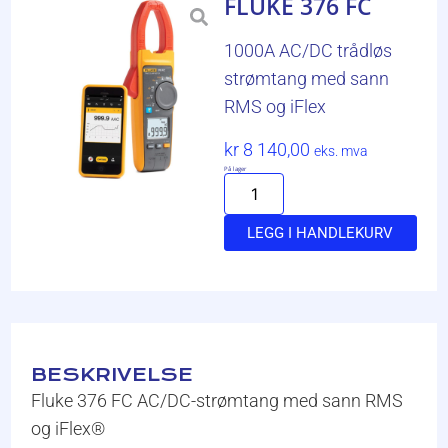
FLUKE 376 FC
1000A AC/DC trådløs
strømtang med sann
RMS og iFlex
kr
8 140,00
eks. mva
På lager
LEGG I HANDLEKURV
BESKRIVELSE
Fluke 376 FC AC/DC-strømtang med sann RMS
og iFlex®