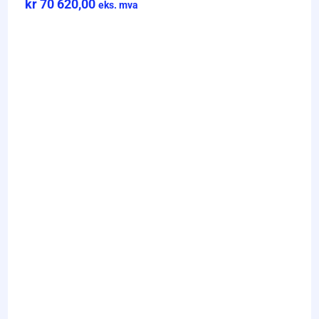
kr
70 620,00
eks. mva