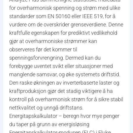
for overharmonisk spenning og strøm med ulike
standarder som EN 50160 eller IEEE 519, for å
vurdere om de overskrider grenseverdiene. Denne
kraftfulle egenskapen for prediktivt vedlikehold
gjør at overharmoniske strømmer kan
observeres før det kommer til
spenningsforvrengning. Dermed kan du
forebygge uventet svikt eller situasjoner med
manglende samsvar, og øke systemets driftstid.
Den raske økningen av inverterbaserte laster og
kraftproduksjon gjør det stadig viktigere å ha
kontroll på overharmonisk strøm for å sikre stabil
nettkvalitet og unngå driftstans.
Energitapskalkulator – beregn hvor mye penger
du taper på grunn av energisløsing
Energitapskalkulator-modusen (ELC) i Fluke