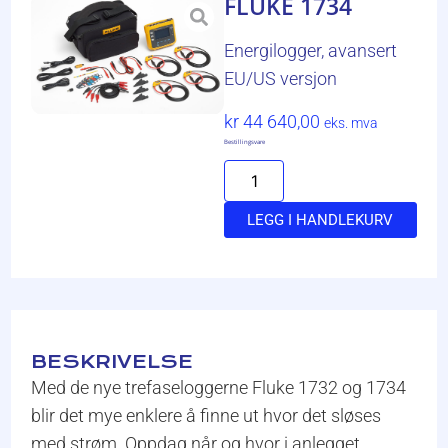
FLUKE 1734
Energilogger, avansert
EU/US versjon
kr
44 640,00
eks. mva
Bestillingsvare
LEGG I HANDLEKURV
BESKRIVELSE
Med de nye trefaseloggerne Fluke 1732 og 1734
blir det mye enklere å finne ut hvor det sløses
med strøm. Oppdag når og hvor i anlegget