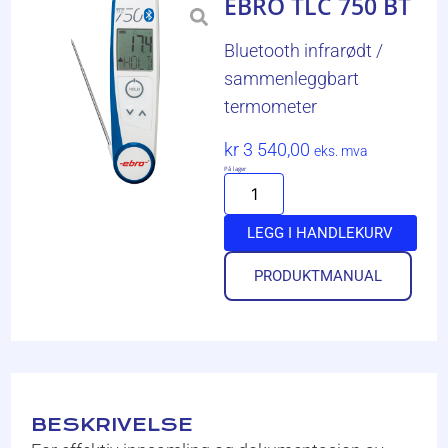
EBRO TLC 750 BT
Bluetooth infrarødt /
sammenleggbart
termometer
kr
3 540,00
eks. mva
På lager
LEGG I HANDLEKURV
PRODUKTMANUAL
BESKRIVELSE