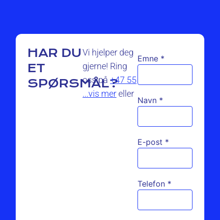
HAR DU
Vi hjelper deg
Emne
*
gjerne! Ring
ET
oss på
+47 55
SPØRSMÅL?
...vis mer
eller
Navn
*
E-post
*
Telefon
*