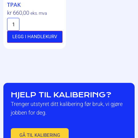
TPAK
kr
660,00
eks. mva
LEGG I HANDLEKURV
HJELP TIL KALIBERING?
Trenger utstyret ditt kalibering før bruk, vi gjøre
jobben for deg.
GÅ TIL KALIBERING