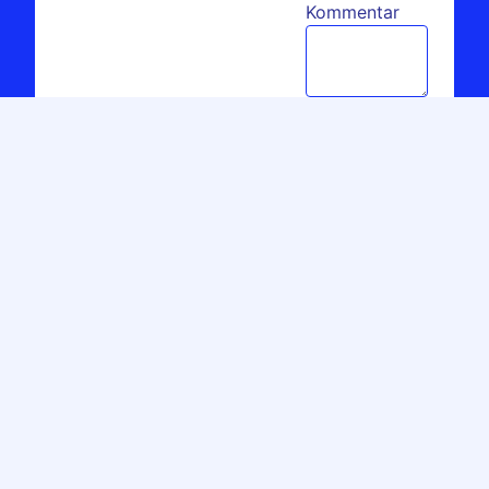
Kommentar
SEND MELDING
PRODUKTER
fluke
additel
ebro
hikmicro
jfw