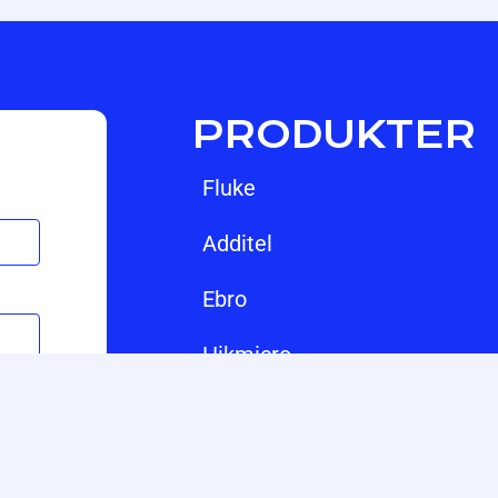
PRODUKTER
fluke
additel
ebro
hikmicro
jfw
vmi