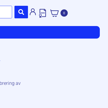
0
r
brering av