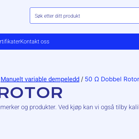
rtifikater
Kontakt oss
Manuelt variable dempeledd
/
50 Ω Dobbel Roto
 ROTOR
merker og produkter. Ved kjøp kan vi også tilby kali