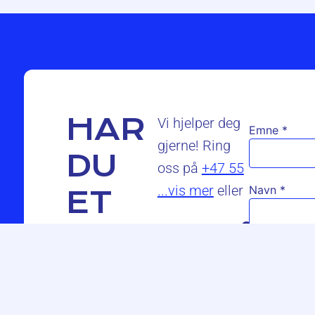
HAR
Vi hjelper deg
Emne
*
gjerne! Ring
DU
oss på
+47 55
...vis mer
eller
Navn
*
ET
SPØRSMÅL?
E-post
*
Telefon
*