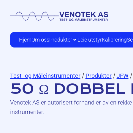
Hjem
Om oss
Produkter
Leie utstyr
Kalibrering
Se
Test- og Måleinstrumenter
/
Produkter
/
JFW
/
50 Ω DOBBEL
Venotek AS er autorisert forhandler av en rekke 
instrumenter.