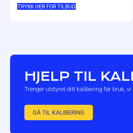
TRYKK HER FOR TILBUD
HJELP TIL KA
Trenger utstyret ditt kalibering før bruk, vi
GÅ TIL KALIBERING