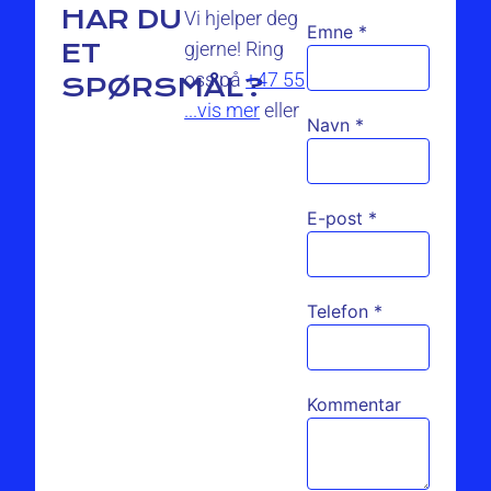
HAR DU
Vi hjelper deg
Emne
*
gjerne! Ring
ET
oss på
+47 55
SPØRSMÅL?
...vis mer
eller
Navn
*
E-post
*
Telefon
*
Kommentar