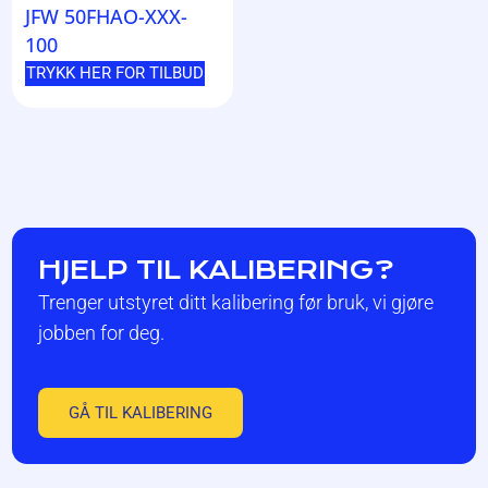
JFW 50FHAO-XXX-
100
TRYKK HER FOR TILBUD
HJELP TIL KALIBERING?
Trenger utstyret ditt kalibering før bruk, vi gjøre
jobben for deg.
GÅ TIL KALIBERING