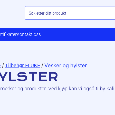
rtifikater
Kontakt oss
E
/
Tilbehør FLUKE
/
Vesker og hylster
HYLSTER
merker og produkter. Ved kjøp kan vi også tilby kali