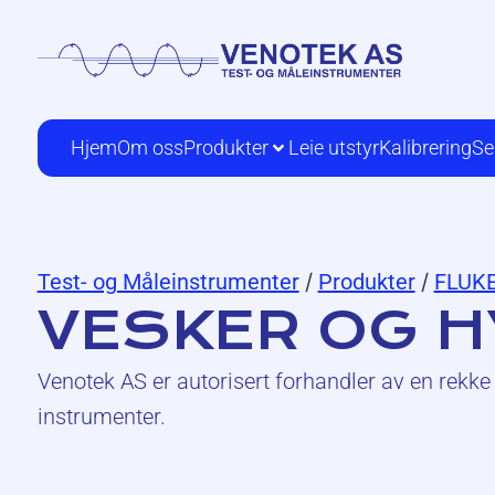
Hjem
Om oss
Produkter
Leie utstyr
Kalibrering
Se
Test- og Måleinstrumenter
/
Produkter
/
FLUK
VESKER OG 
Venotek AS er autorisert forhandler av en rekke 
instrumenter.