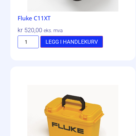
Fluke C11XT
kr
520,00
eks. mva
LEGG I HANDLEKURV