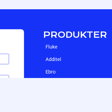
PRODUKTER
fluke
additel
ebro
hikmicro
jfw
vmi