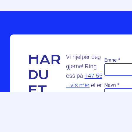
HAR
Vi hjelper deg
Emne
*
gjerne! Ring
DU
oss på
+47 55
...vis mer
eller
Navn
*
ET
SPØRSMÅL?
E-post
*