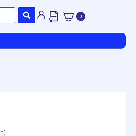
0
en)