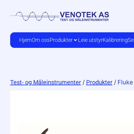
Hjem
Om oss
Produkter
Leie utstyr
Kalibrering
Se
Test- og Måleinstrumenter
/
Produkter
/
Fluke