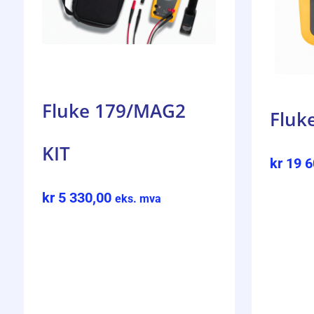
Fluke 179/MAG2
Fluk
KIT
kr
19 6
kr
5 330,00
eks. mva