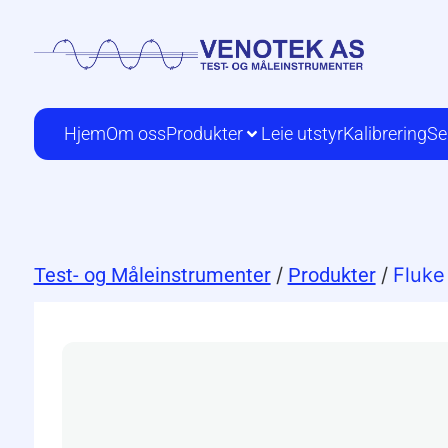
Hjem
Om oss
Produkter
Leie utstyr
Kalibrering
Se
Test- og Måleinstrumenter
/
Produkter
/
Fluke