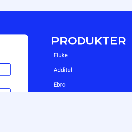
PRODUKTER
fluke
additel
ebro
hikmicro
jfw
vmi