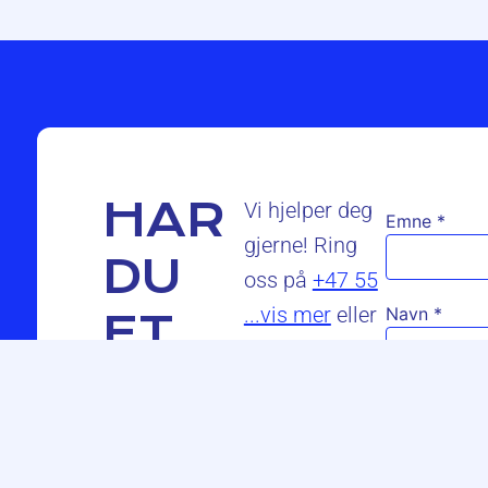
HAR
Vi hjelper deg
Emne
*
gjerne! Ring
DU
oss på
+47 55
...vis mer
eller
Navn
*
ET
SPØRSMÅL?
E-post
*